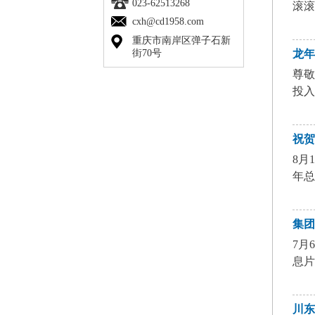
023-62513268
滚滚
cxh@cd1958.com
重庆市南岸区弹子石新
街70号
龙
尊
投入
祝贺
8月
年总
集
7月
息片
川东