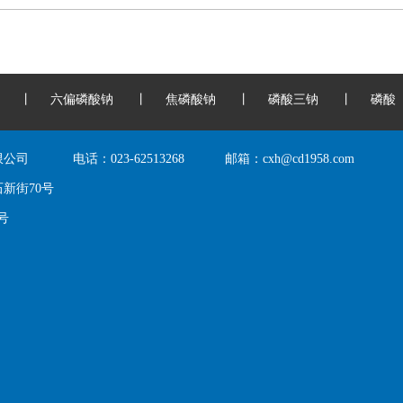
丨
六偏磷酸钠
丨
焦磷酸钠
丨
磷酸三钠
丨
磷酸
限公司
电话：
023-62513268
邮箱：
cxh@cd1958.com
新街70号
0号