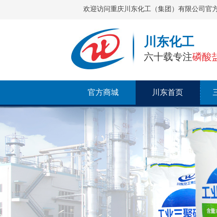
欢迎访问重庆川东化工（集团）有限公司官
川东化工
六十载专注
磷酸
官方商城
川东首页