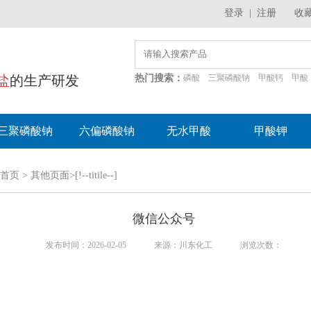
登录
|
注册
收
盐
的生产研发
热门搜索：
磷酸
三聚磷酸钠
甲酸钙
甲酸
三聚磷酸钠
六偏磷酸钠
无水甲酸
甲酸钾
首页
>
其他页面
>
[!--titile--]
微信公众号
发布时间：2026-02-05
来源：川东化工
浏览次数：