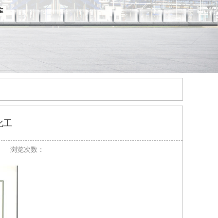
化工
浏览次数：