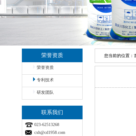
荣誉资质
您当前的位置：
荣誉资质
专利技术
研发团队
联系我们
023-62513268
cxh@cd1958.com