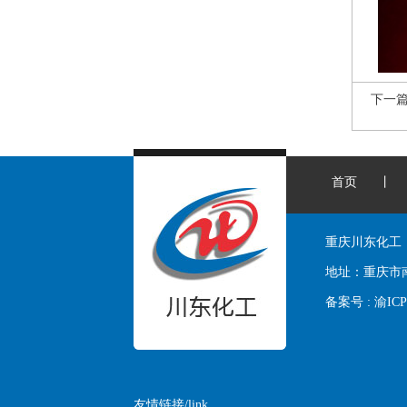
下一
首页
丨
重庆川东化工
地址：
重庆市
备案号 :
渝ICP
友情链接/link