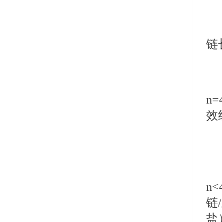
链
n=
效
n
链
盐