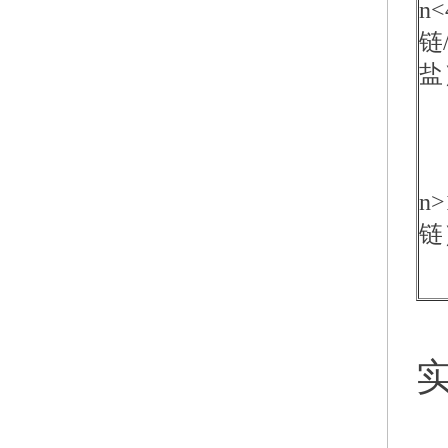
n
链
盐
n
链
实