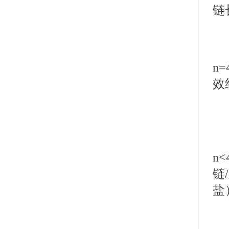
链
n=
效
n
链
盐