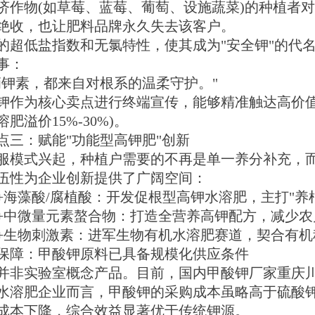
物(如草莓、蓝莓、葡萄、设施蔬菜)的种植者对
绝收，也让肥料品牌永久失去该客户。
低盐指数和无氯特性，使其成为"安全钾"的代名
事：
素，都来自对根系的温柔守护。"
为核心卖点进行终端宣传，能够精准触达高价值
肥溢价15%-30%)。
：赋能"功能型高钾肥"创新
式兴起，种植户需要的不再是单一养分补充，而是
伍性为企业创新提供了广阔空间：
藻酸/腐植酸：开发促根型高钾水溶肥，主打"养根
微量元素螯合物：打造全营养高钾配方，减少农
物刺激素：进军生物有机水溶肥赛道，契合有机
障：甲酸钾原料已具备规模化供应条件
实验室概念产品。目前，国内甲酸钾厂家重庆川
水溶肥企业而言，甲酸钾的采购成本虽略高于硫酸
成本下降，综合效益显著优于传统钾源。