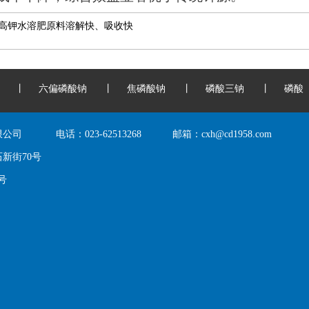
高钾水溶肥原料溶解快、吸收快
丨
六偏磷酸钠
丨
焦磷酸钠
丨
磷酸三钠
丨
磷酸
限公司
电话：
023-62513268
邮箱：
cxh@cd1958.com
新街70号
0号