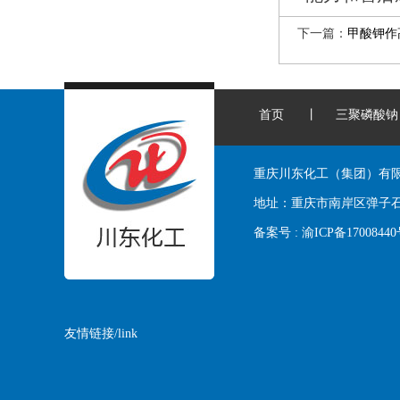
下一篇：
甲酸钾作
首页
丨
三聚磷酸钠
重庆川东化工（集团）有
地址：
重庆市南岸区弹子石
备案号 :
渝ICP备1700844
友情链接/link