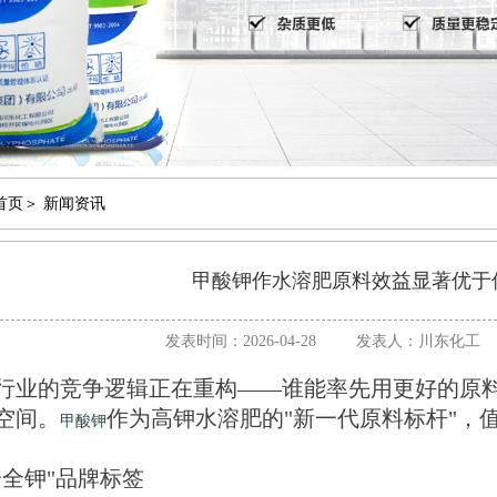
首页
＞
新闻资讯
甲酸钾作水溶肥原料效益显著优于
发表时间：2026-04-28
发表人：川东化工
的竞争逻辑正在重构——谁能率先用更好的原料
空间。
作为高钾水溶肥的"新一代原料标杆"，
甲酸钾
全钾"品牌标签