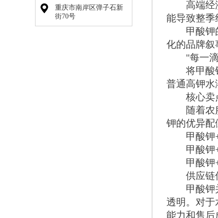
高端经济作
重庆市南岸区弹子石新
街70号
能导致整季
甲酸钾的超
化的品牌叙
"每一滴钾
将甲酸钾作
普通高钾水溶
核心卖点三
随着农服模
钾的优异配
甲酸钾+海
甲酸钾+中
甲酸钾+生
供应链保
甲酸钾并非
透明。对于
能力和售后