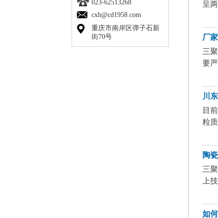
023-62513268
呈两
cxh@cd1958.com
重庆市南岸区弹子石新
街70号
厂
三
要严
川
目
粒质
陶
三
上技
如