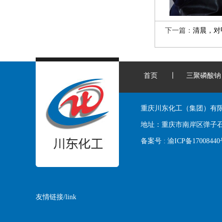
下一篇：
清晨，对
首页
丨
三聚磷酸钠
重庆川东化工（集团）有
地址：
重庆市南岸区弹子石
备案号 :
渝ICP备1700844
友情链接/link