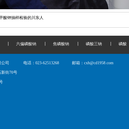
甲酸钾抽样检验的川东人
丨
六偏磷酸钠
丨
焦磷酸钠
丨
磷酸三钠
丨
磷酸
限公司
电话：
023-62513268
邮箱：
cxh@cd1958.com
新街70号
0号